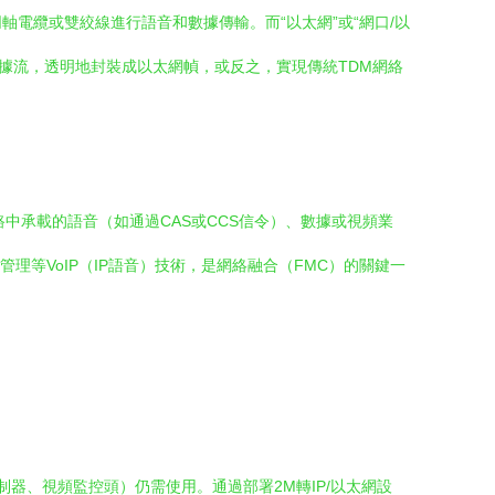
1同軸電纜或雙絞線進行語音和數據傳輸。而“以太網”或“網口/以
DM數據流，透明地封裝成以太網幀，或反之，實現傳統TDM網絡
中承載的語音（如通過CAS或CCS信令）、數據或視頻業
理等VoIP（IP語音）技術，是網絡融合（FMC）的關鍵一
制器、視頻監控頭）仍需使用。通過部署2M轉IP/以太網設