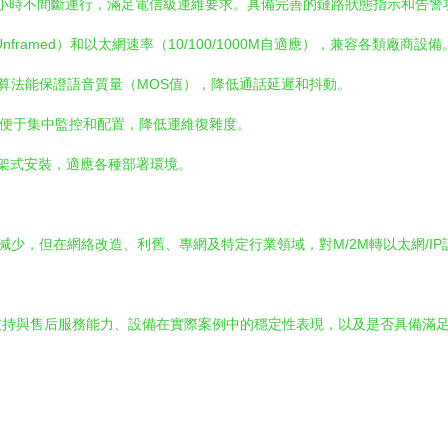
4小時不間斷運行，滿足電信級運維要求。具備完善的鏈路狀態指示和告警
 Unframed）和以太網速率（10/100/1000M自適應），兼容各類廠商設備
理算法能保證語音質量（MOS值），降低通話延遲和抖動。
式，便于集中監控和配置，降低運維復雜度。
架式安裝，適應各種部署環境。
求在減少，但在網絡改造、利舊、專網及特定行業領域，對M/2M轉以太網/
持與售后服務能力、設備在實際案例中的穩定性表現，以及是否具備滿足