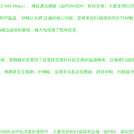
.048 Mbps）。傳統通信網絡（如PDH/SDH、程控交換）大量使用E
45接口和IP協議。“M轉以太網”設備的核心功能，是將來自E1鏈路的同步T
備單獨鋪設線路的麻煩，極大地保護了既有投資。
換，更關鍵的是實現了從電路交換到分組交換的協議轉換。設備將E1鏈路
網、專網甚至互聯網）中傳輸。這通常涉及語音壓縮、靜音抑制、抖動緩沖管
M向全IP化演進的過程中，大量現存的E1線路和設備（如PBX、基站控