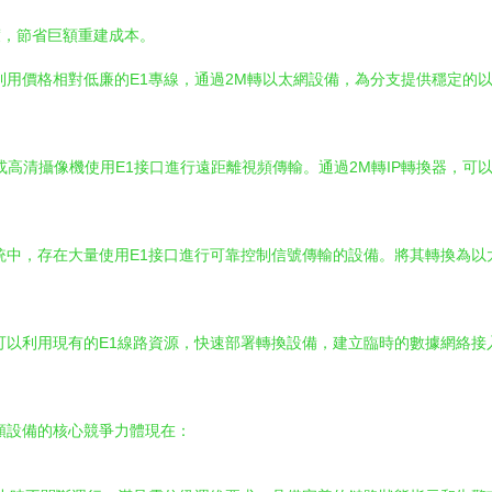
渡，節省巨額重建成本。
用價格相對低廉的E1專線，通過2M轉以太網設備，為分支提供穩定的
或高清攝像機使用E1接口進行遠距離視頻傳輸。通過2M轉IP轉換器，可
統中，存在大量使用E1接口進行可靠控制信號傳輸的設備。將其轉換為以
以利用現有的E1線路資源，快速部署轉換設備，建立臨時的數據網絡接
這類設備的核心競爭力體現在：