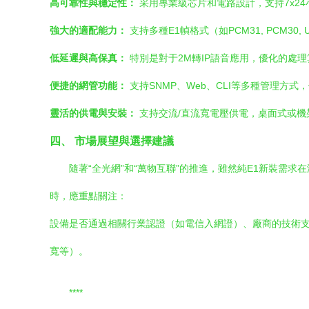
高可靠性與穩定性：
采用專業級芯片和電路設計，支持7x2
強大的適配能力：
支持多種E1幀格式（如PCM31, PCM30,
低延遲與高保真：
特別是對于2M轉IP語音應用，優化的處
便捷的網管功能：
支持SNMP、Web、CLI等多種管理方
靈活的供電與安裝：
支持交流/直流寬電壓供電，桌面式或機
四、 市場展望與選擇建議
隨著“全光網”和“萬物互聯”的推進，雖然純E1新裝需
時，應重點關注：
設備是否通過相關行業認證（如電信入網證）、廠商的技術支
寬等）。
****