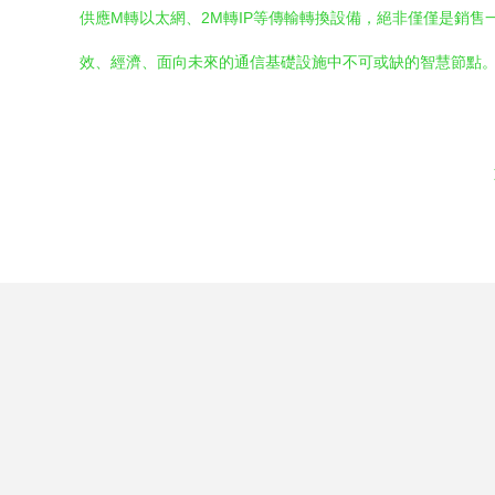
供應M轉以太網、2M轉IP等傳輸轉換設備，絕非僅僅是銷
效、經濟、面向未來的通信基礎設施中不可或缺的智慧節點