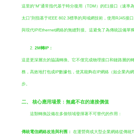
這里的“M”通常指代基于時分復用（TDM）的E1接口（速率為2
太口”則指基于IEEE 802.3標準的局域網技術，使用RJ
與現代IP/Ethernet網絡的無縫對接。這避免了為傳統設
2.
2M轉IP：
這是更深層次的協議轉換。它不僅完成物理接口和鏈路層的轉
務，高效地打包成IP數據包，使其能夠在IP網絡（如企業內
步。
二、 核心應用場景：無處不在的連接價值
這類轉換設備在多個領域發揮著不可替代的作用：
傳統電信網絡改造與利舊：
在運營商或大型企業網絡從傳統TD