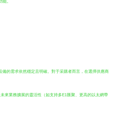
功能。
。
IP設備的需求依然穩定且明確。對于采購者而言，在選擇供應商
未來業務擴展的靈活性（如支持多E1匯聚、更高的以太網帶