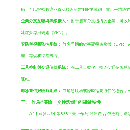
備，可以輕松將這些資源接入新建的IP承載網，實現平滑過
企業分支互聯與專線接入：
對于擁有分支機構的企業，可以利
建虛擬專用網絡（VPN）。
安防與視頻監控系統：
許多早期的數字硬盤錄像機（DVR）
理、存儲和遠程查看。
工業控制與交通信號系統：
在工業自動化、軌道交通信號系
運維。
應急通信與臨時組網：
在應急現場或臨時需要通信的場合，可
三、 作為“傳輸、交換設備”的關鍵特性
在“中國貿易網”等B2B平臺上作為“通訊產品”供應時，