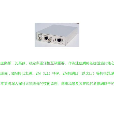
的主動脈，其高效、穩定與靈活性至關重要。作為通信網絡基礎設施的核
備，如M轉以太網、2M（E1）轉IP、2M轉網口（以太口）等轉換器
。本文將深入探討這類設備的技術原理、應用場景及其在現代通信網絡中