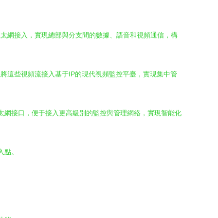
以太網接入，實現總部與分支間的數據、語音和視頻通信，構
以將這些視頻流接入基于IP的現代視頻監控平臺，實現集中管
太網接口，便于接入更高級別的監控與管理網絡，實現智能化
入點。